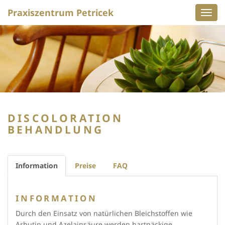
Praxiszentrum Petricek
Navig
ein-/
DISCOLORATION
BEHANDLUNG
Information
Preise
FAQ
INFORMATION
Durch den Einsatz von natürlichen Bleichstoffen wie
Arbutin und Azelainsäure werden hartnäckige